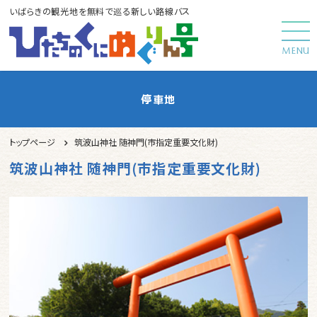
いばらきの観光地を無料で巡る新しい路線バス
停車地
トップページ
筑波山神社 随神門(市指定重要文化財)
筑波山神社 随神門(市指定重要文化財)